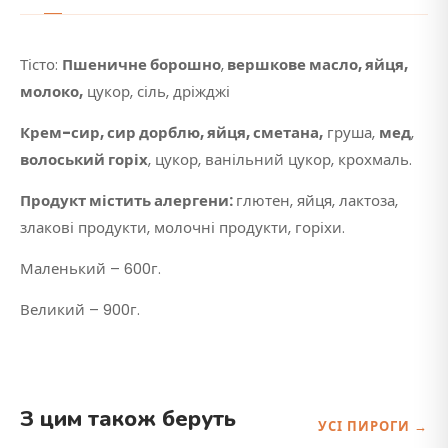
Тісто:
Пшеничне борошно
,
вершкове масло, яйця,
молоко,
цукор, сіль, дріжджі
Крем-сир, сир дорблю, яйця, сметана,
груша,
мед
,
волоський горіх
, цукор, ванільний цукор, крохмаль.
Продукт містить алергени:
глютен, яйця, лактоза,
злакові продукти, молочні продукти, горіхи.
Маленький – 600г.
Великий – 900г.
З цим також беруть
УСІ ПИРОГИ →