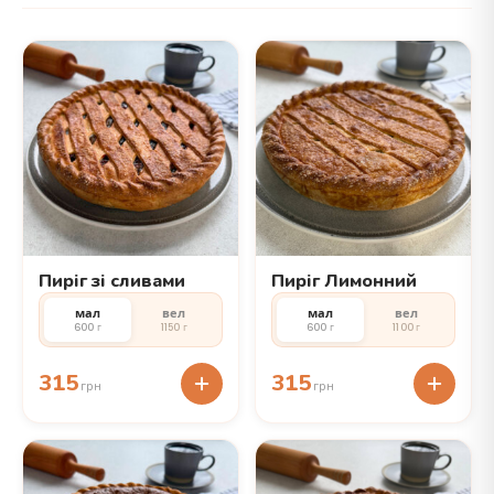
Пиріг зі сливами
Пиріг Лимонний
мал
вел
мал
вел
600 г
1150 г
600 г
1100 г
315
315
грн
грн