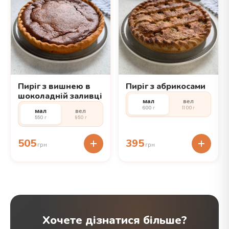
Пиріг з вишнею в
Пиріг з абрикосами
шоколадній заливці
мал
вел
600 г
1100 г
мал
вел
550 г
950 г
505
395
грн
грн
Хочете дізнатися більше?