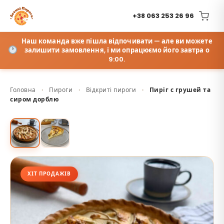
+38 063 253 26 96
Наш команда вже пішла відпочивати — але ви можете
залишити замовлення, і ми опрацюємо його завтра о
9:00.
Головна
›
Пироги
›
Відкриті пироги
›
Пиріг с грушей та
сиром дорблю
ХІТ ПРОДАЖІВ