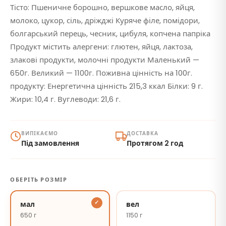
Тісто: Пшеничне борошно, вершкове масло, яйця,
молоко, цукор, сіль, дріжджі Куряче філе, помідори,
болгарський перець, чесник, цибуля, копчена папріка
Продукт містить алергени: глютен, яйця, лактоза,
злакові продукти, молочні продукти Маленький —
650г. Великий — 1100г. Поживна цінність на 100г.
продукту: Енергетична цінність 215,3 ккал Білки: 9 г.
Жири: 10,4 г. Вуглеводи: 21,6 г.
ВИПІКАЄМО
ДОСТАВКА
Під замовлення
Протягом 2 год
ОБЕРІТЬ РОЗМІР
мал
вел
650 г
1150 г