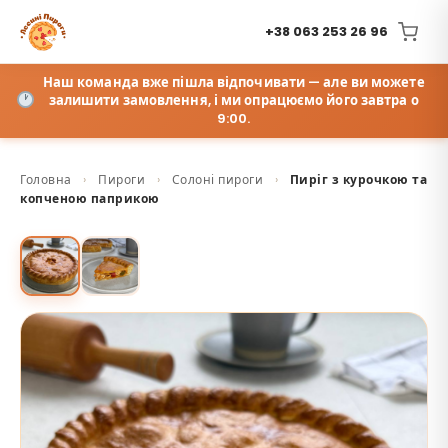
+38 063 253 26 96
Наш команда вже пішла відпочивати — але ви можете
залишити замовлення, і ми опрацюємо його завтра о
9:00.
Головна
›
Пироги
›
Солоні пироги
›
Пиріг з курочкою та
копченою паприкою