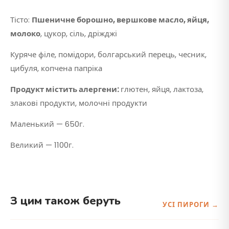
Тісто:
Пшеничне борошно, вершкове масло, яйця,
молоко
, цукор, сіль, дріжджі
Куряче філе, помідори, болгарський перець, чесник,
цибуля, копчена папріка
Продукт містить алергени:
глютен, яйця, лактоза,
злакові продукти, молочні продукти
Маленький — 650г.
Великий — 1100г.
З цим також беруть
УСІ ПИРОГИ →