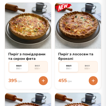
Пиріг з помідорами
Пиріг з лососем та
та сиром фета
броколі
мал
вел
мал
вел
550 г
950 г
550 г
950 г
395
455
грн
грн