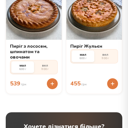
Пиріг з лососем,
Пиріг Жульєн
шпинатом та
мал
вел
овочами
600 г
1100 г
мал
вел
600 г
1100 г
539
455
грн
грн
Хочете дізнатися більше?