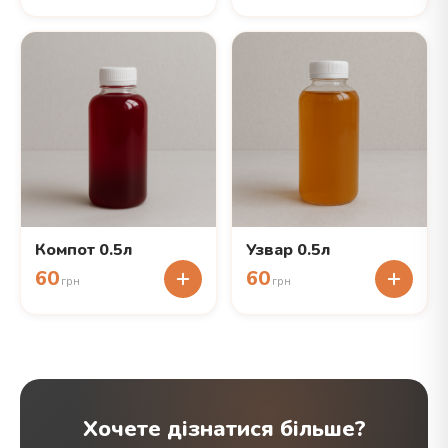
Компот 0.5л
Узвар 0.5л
60
60
грн
грн
Хочете дізнатися більше?