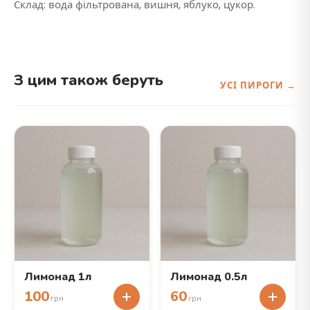
Склад: вода фільтрована, вишня, яблуко, цукор.
З цим також беруть
УСІ ПИРОГИ →
Лимонад 1л
Лимонад 0.5л
100
60
грн
грн